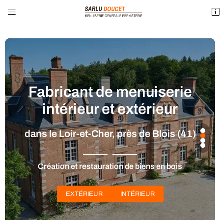


3 Route de la Marolle – ZA Les Maudhuites
41250 Montrieux-en-Sologne
02 54 83 66 73
Fabricant de menuiserie
intérieur et extérieur
dans le Loir-et-Cher, près de Blois (41)
Adresse email de réception

Création et restauration de biens en bois
Recopier le code ci-contre

EXTÉRIEUR
INTÉRIEUR
Rafraîchir le captcha
