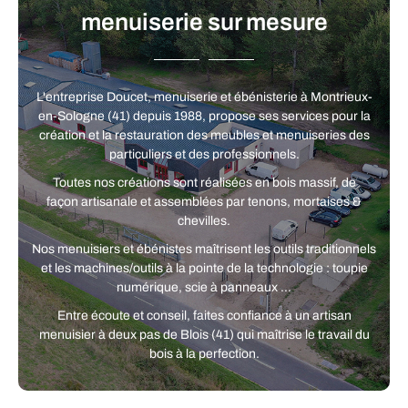
menuiserie sur mesure
L'entreprise Doucet, menuiserie et ébénisterie à Montrieux-
en-Sologne (41) depuis 1988, propose ses services pour la
création et la restauration des meubles et menuiseries des
particuliers et des professionnels.
Toutes nos créations sont réalisées en bois massif, de
façon artisanale et assemblées par tenons, mortaises &
chevilles.
Nos menuisiers et ébénistes maîtrisent les outils traditionnels
et les machines/outils à la pointe de la technologie : toupie
numérique, scie à panneaux …
Entre écoute et conseil, faites confiance à un artisan
menuisier à deux pas de Blois (41) qui maîtrise le travail du
bois à la perfection.