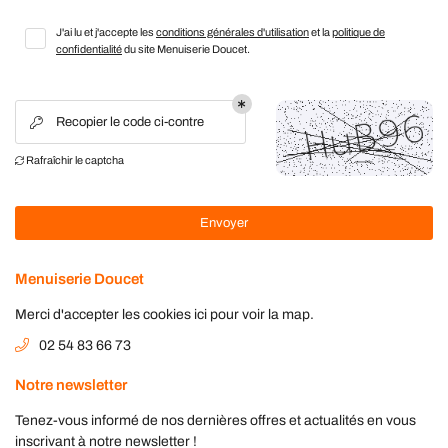
SERIE EXTÉRIEURE
02 54 83 66 7
J'ai lu et j'accepte les
conditions générales d'utilisation
et la
politique de
SERIE INTÉRIEURE
confidentialité
du site
Menuiserie Doucet
.
MEUBLEMENT
S RÉALISATIONS
Recopier le code ci-contre

ACTUALITÉS
Restez infor
Rafraîchir le captcha

AVIS
Inscription Newsle
CONTACT
Envoyer
Menuiserie Doucet
Merci d'accepter les cookies
ici
pour voir la map.
02 54 83 66 73
Notre newsletter
Tenez-vous informé de nos dernières offres et actualités en vous
inscrivant à notre
newsletter !