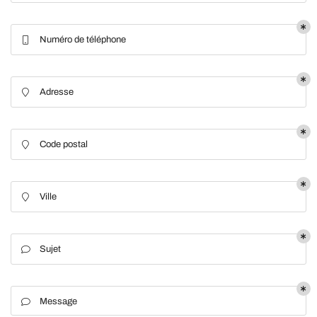
Numéro de téléphone

En cochant cette case, vous consentez à recevoir nos propositions commerciales à
l'adresse email indiqué ci-dessus. Vous pouvez vous désinscrire à tout moment en
utilisant
le formulaire de désinscription
.
Adresse

Inscription
Code postal

Ville

Sujet

Une question
ACCUEIL
Message
