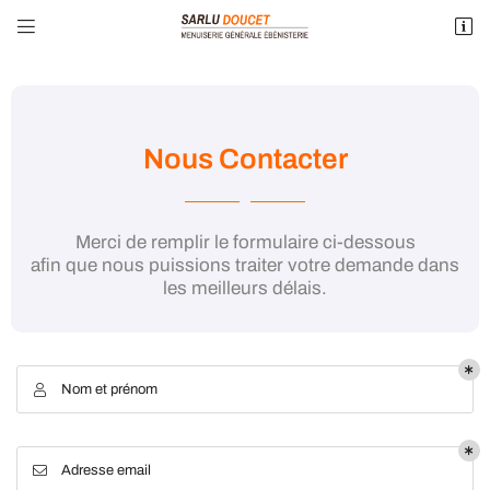


3 Route de la Marolle – ZA Les Maudhuites
41250 Montrieux-en-Sologne
02 54 83 66 73
Nous Contacter
Merci de remplir le formulaire ci-dessous
afin que nous puissions traiter votre demande dans
les meilleurs délais.
Adresse email de réception

Nom et prénom

Recopier le code ci-contre

Rafraîchir le captcha

Adresse email
